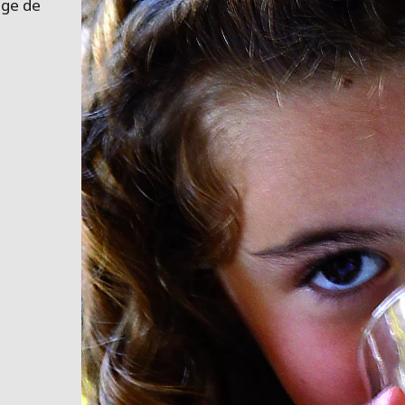
MPP SYSTEMS
age de
OTV
PMT
SIDEM
WESTGARTH
NT
WHITTIER
I