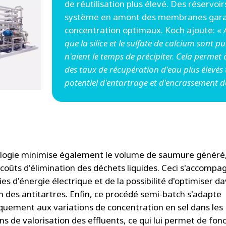
de réutilisation plus élevé. Des réservo
système en amont des membranes gara
concentration optimaux. Koch ajoute: «
que la silice et le sulfate de calcium sont 
n'aient le temps de précipiter. Cela perme
des taux de récupération d'eau plus élevés
potentiel d'entartrage et d'encrassement
logie minimise également le volume de saumure généré,
s coûts d'élimination des déchets liquides. Ceci s'accompa
es d'énergie électrique et de la possibilité d'optimiser 
ion des antitartres. Enfin, ce procédé semi-batch s'adapte
uement aux variations de concentration en sel dans les
ns de valorisation des effluents, ce qui lui permet de fon