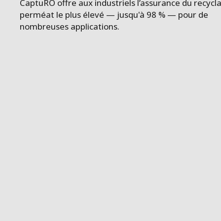
ESPAGNE
CaptuRO offre aux industriels l’assurance du recycl
perméat le plus élevé — jusqu'à 98 % — pour de
FINLANDE
nombreuses applications.
FRANCE
IRLANDE
ITALIE
MOYEN-ORIE
NORVÈGE
PAYS-BAS
POLOGNE
ROYAUME UN
SUÈDE
ÉTATS-UNIS