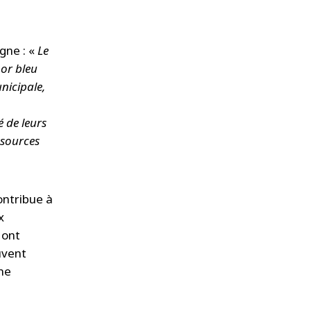
gne : «
Le
 or bleu
nicipale,
é de leurs
 sources
ntribue à
x
 ont
uvent
ne