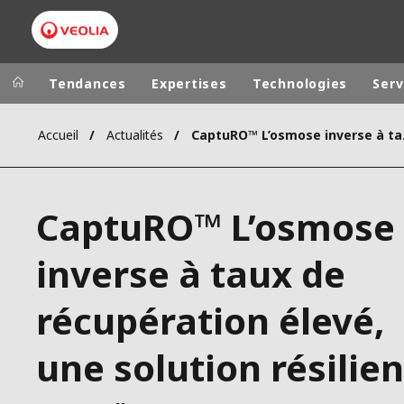
Tendances
Expertises
Technologies
Serv
Accueil
Actualités
CaptuRO™ L’os
Dans le monde
Sites pays
ALLEMAGNE
VEOLIA WATER TECHNOLOGIES
CaptuRO™ L’osmose
AMÉRIQUE LA
ASIE DU SUD
inverse à taux de
AUSTRALIE
récupération élevé,
BELGIQUE
CANADA
une solution résilie
CHINE
DANEMARK