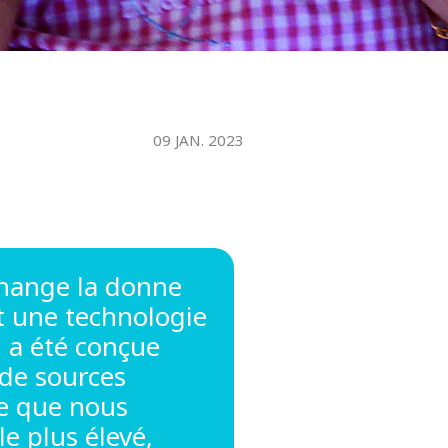
09 JAN. 2023
change la donne
t une technologie
i a été conçue
 de sources
ie que nous
e plus élevé,