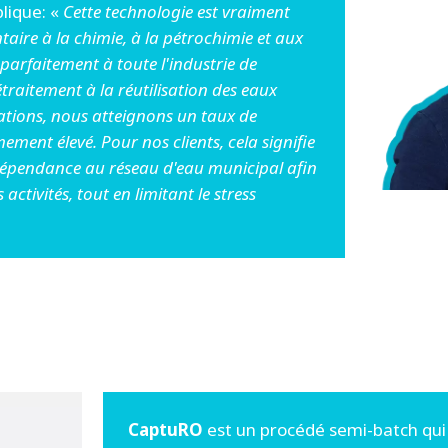
plique: «
Cette technologie est vraiment
taire à la chimie, à la pétrochimie et aux
 parfaitement à toute l'industrie de
traitement à la réutilisation des eaux
cations, nous atteignons un taux de
ement élevé. Pour nos clients, cela signifie
 dépendance au réseau d'eau municipal afin
activités, tout en limitant le stress
CaptuRO
est un procédé semi-batch qui