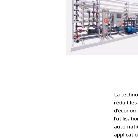
La techno
réduit le
d'économi
l'utilisat
automatiq
applicatio