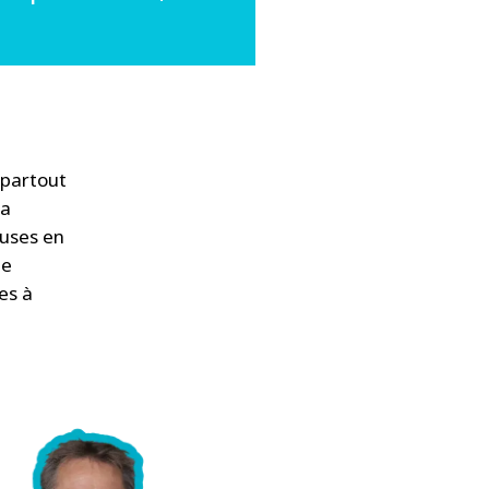
 partout
la
euses en
de
es à