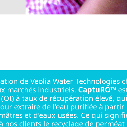
vation de Veolia Water Technologies 
x marchés industriels.
CaptuRO™
es
(OI) à taux de récupération élevé, qu
ur extraire de l'eau purifiée à partir
umâtres et d'eaux usées. Ce qui signif
 nos clients le recyclage de perméat l