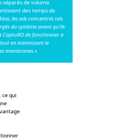
irs séparés de volume
ntissent des temps de
Ainsi, les sels concentrés tels
purgés du système avant qu'ils
t à CaptuRO de fonctionner à
 tout en minimisant le
 des membranes.
»
 ce qui
gne
davantage
ctionner