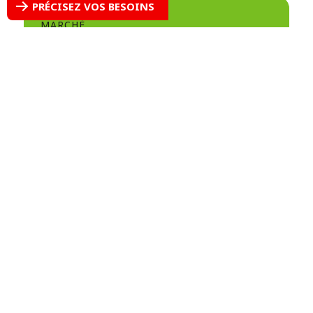
PRÉCISEZ VOS BESOINS
MARCHÉ
Biocarburants
Optimiser la qualité, la valorisation
énergétique des déchets, et le
traitement de l’eau, des eaux usées
et des résidus pour la production de
biocarburants.
MARCHÉ
Électronique et photovoltaïque
L’expertise de l’eau nécessaire pour
accompagner tous les
professionnels du secteur de la