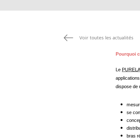
ESPAGNE
FINLANDE
FRANCE
IRLANDE
ITALIE
Voir toutes les actualités
MOYEN-ORIE
NORVÈGE
Pourquoi ch
PAYS-BAS
Le 
PURELA
POLOGNE
applications 
ROYAUME UN
dispose de
SUÈDE
ÉTATS-UNIS
mesure
se co
concep
distri
bras r