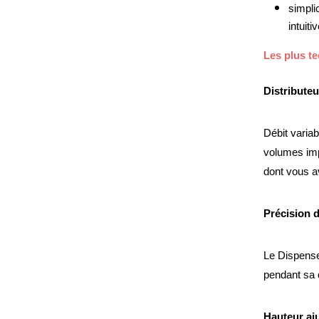
simplic
intuit
Les plus t
Distributeu
Débit variab
volumes imp
dont vous a
Précision 
Le Dispenser
pendant sa d
Hauteur aju