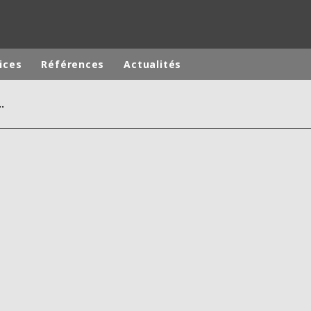
ices
Références
Actualités
au purifiée PURELAB® Dispenser
Marques de spécialité
ANOXKALDNES
TINE
AQUAFLOW
-EST
BIOTHANE
ELGA
EVALED
ENTROPÎE
HPD
HYDROTECH