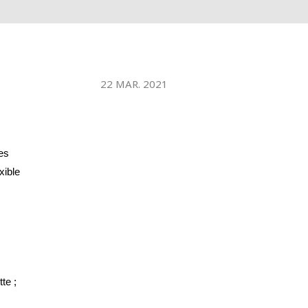
22 MAR. 2021
es 
ible 
te ;