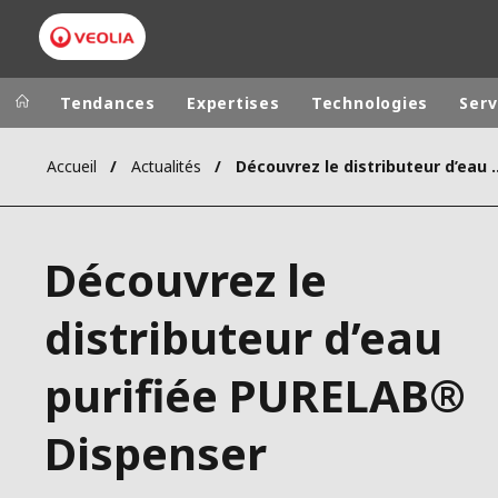
Tendances
Expertises
Technologies
Serv
Accueil
Actualités
Découvrez le distributeur d’e
Dans le monde
Sites pays
ALLEMAGNE
VEOLIA WATER TECHNOLOGIES
Découvrez le
AMÉRIQUE LA
ASIE DU SUD
distributeur d’eau
AUSTRALIE
purifiée PURELAB®
BELGIQUE
CANADA
Dispenser
CHINE
DANEMARK