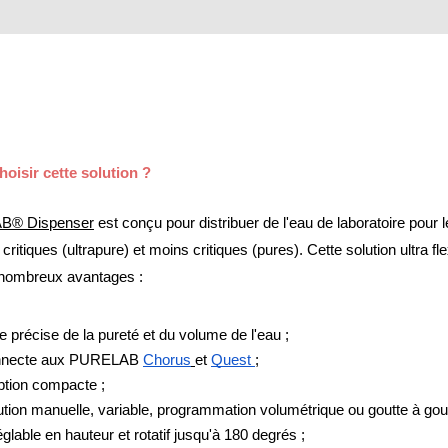
MPP SYSTEMS
OTV
PMT
SIDEM
WESTGARTH
NT
WHITTIER
oisir cette solution ?
B® Dispenser
 est conçu pour distribuer de l'eau de laboratoire pour l
critiques (ultrapure) et moins critiques (pures). Cette solution ultra flex
I
 nombreux avantages :
 précise de la pureté et du volume de l'eau ;
nnecte aux PURELAB 
Chorus
et 
Quest 
;
tion compacte ;
bution manuelle, variable, programmation volumétrique ou goutte à gout
églable en hauteur et rotatif jusqu'à 180 degrés ;