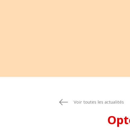
ESPAGNE
FINLANDE
FRANCE
IRLANDE
ITALIE
MOYEN-ORIE
NORVÈGE
PAYS-BAS
POLOGNE
ROYAUME UN
SUÈDE
ÉTATS-UNIS
Voir toutes les actualités
Opt