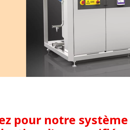
MPP SYSTEMS
OTV
PMT
SIDEM
WESTGARTH
NT
WHITTIER
I
ez pour notre système