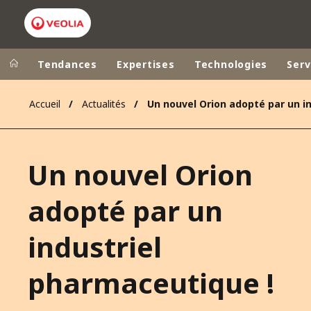
Tendances
Expertises
Technologies
Serv
Accueil
Actualités
Dans le monde
Sites pays
ALLEMAGNE
VEOLIA WATER TECHNOLOGIES
Un nouvel Orion
AMÉRIQUE LA
ASIE DU SUD
adopté par un
AUSTRALIE
industriel
BELGIQUE
CANADA
pharmaceutique !
CHINE
DANEMARK