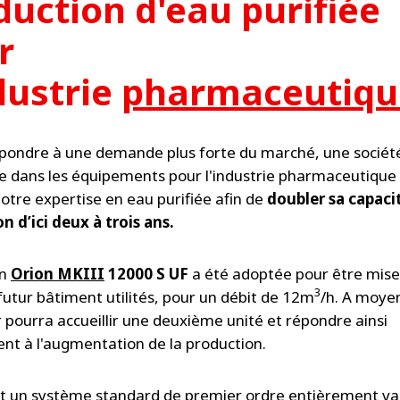
duction d'eau purifiée
r
dustrie
pharmaceutiqu
épondre à une demande plus forte du marché, une sociét
ée dans les équipements pour l'industrie pharmaceutique 
notre expertise en eau purifiée afin de
doubler sa capaci
n d’ici deux à trois ans.
on
Orion MKIII
12000 S UF
a été adoptée pour être mise
3
futur bâtiment utilités, pour un débit de 12m
/h. A moye
r pourra accueillir une deuxième unité et répondre ainsi
nt à l'augmentation de la production.
st un système standard de premier ordre entièrement val