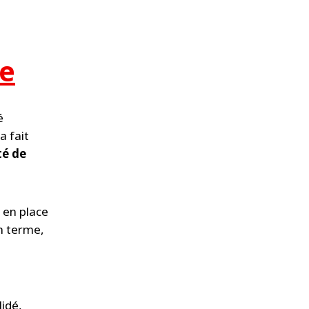
e
é
a fait
té de
 en place
n terme,
idé,