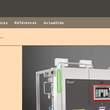
ices
Références
Actualités
Un nouvel Orion adopté par un industriel pharmaceutique !
Marques de spécialité
ANOXKALDNES
TINE
AQUAFLOW
-EST
BIOTHANE
ELGA
EVALED
ENTROPÎE
HPD
HYDROTECH