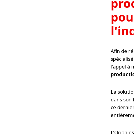
pro
pou
l'in
Afin de r
spécialis
l'appel à 
productio
La soluti
dans son 
ce dernie
entièreme
L'Orion e