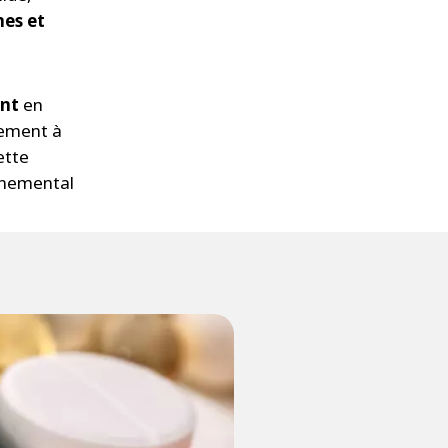
es et
ent
en
lement à
ette
onnemental