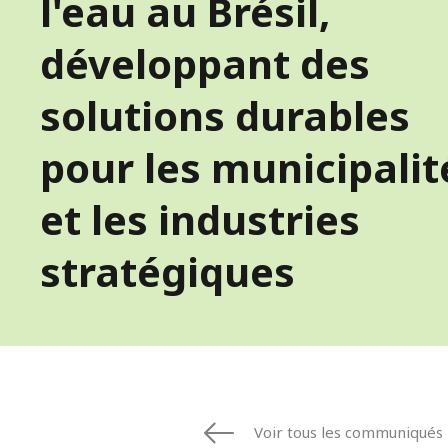
l'eau au Brésil,
ESPAGNE
FINLANDE
développant des
FRANCE
IRLANDE
solutions durables
ITALIE
MOYEN-ORIE
pour les municipalit
NORVÈGE
PAYS-BAS
et les industries
POLOGNE
stratégiques
ROYAUME UN
SUÈDE
ÉTATS-UNIS
Voir tous les communiqués