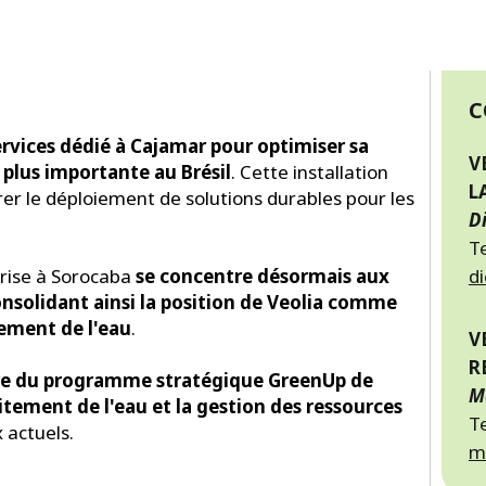
C
rvices dédié à Cajamar pour optimiser sa
V
 plus importante au Brésil
. Cette installation
L
rer le déploiement de solutions durables pour les
D
Te
prise à Sorocaba
se concentre désormais aux
d
solidant ainsi la position de Veolia comme
tement de l'eau
.
V
R
adre du programme stratégique GreenUp de
M
aitement de l'eau et la gestion des ressources
T
 actuels.
m