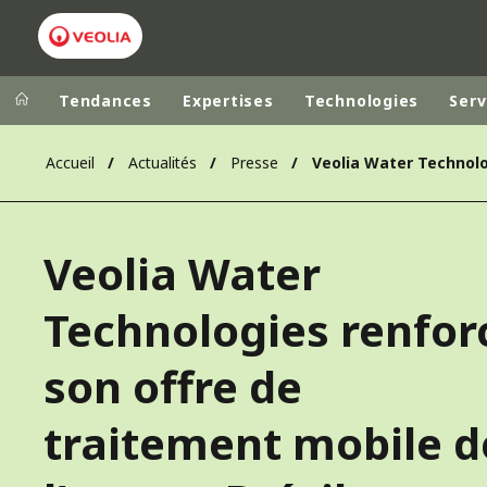
Tendances
Expertises
Technologies
Serv
Accueil
Actualités
Presse
Dans le monde
Sites pays
ALLEMAGNE
VEOLIA WATER TECHNOLOGIES
Veolia Water
AMÉRIQUE LA
ASIE DU SUD
Technologies renfor
AUSTRALIE
son offre de
BELGIQUE
CANADA
traitement mobile d
CHINE
DANEMARK