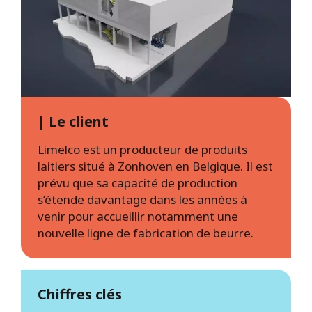
| Le client
Limelco est un producteur de produits
laitiers situé à Zonhoven en Belgique. Il est
prévu que sa capacité de production
s’étende davantage dans les années à
venir pour accueillir notamment une
nouvelle ligne de fabrication de beurre.
Chiffres clés