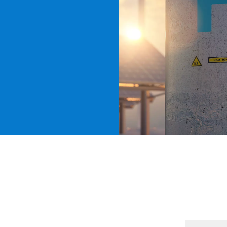
MPP SYSTEMS
OTV
PMT
SIDEM
WESTGARTH
NT
WHITTIER
I