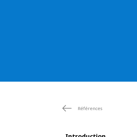
ESPAGNE
FINLANDE
FRANCE
IRLANDE
ITALIE
MOYEN-ORIE
NORVÈGE
PAYS-BAS
POLOGNE
ROYAUME UN
SUÈDE
ÉTATS-UNIS
Références
Introduction