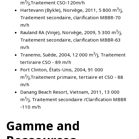
3
m
/j,Traitement CSO-120m/h
3
Hartevann (Bykle), Norvège, 2011, 5 800 m
/j,
Traitement secondaire, clarification MBBR-70
m/h
3
Rauland RA (Vinje), Norvège, 2009, 5 300 m
/j,
Traitement secondaire, clarification MBBR-63
m/h
3
Tranemo, Suède, 2004, 12 000 m
/j, Traitement
tertiraire CSO - 89 m/h
Port Clinton, États-Unis, 2004, 91 000
3
m
/j,Traitement primaire, tertiaire et CSO - 88
m/h
Danang Beach Resort, Vietnam, 2011, 13 000
3
m
/j, Traitement secondaire /Clarification MBBR
-110 m/h
Gamme and