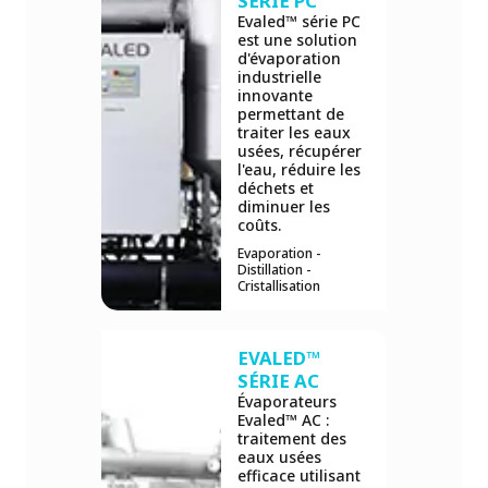
SÉRIE PC
Evaled™ série PC
est une solution
d'évaporation
industrielle
innovante
permettant de
traiter les eaux
usées, récupérer
l'eau, réduire les
déchets et
diminuer les
coûts.
Evaporation -
Distillation -
Cristallisation
EVALED™
SÉRIE AC
Évaporateurs
Evaled™ AC :
traitement des
eaux usées
efficace utilisant