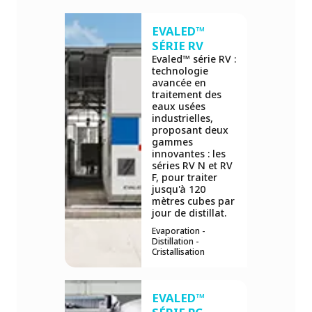
EVALED™
SÉRIE RV
Evaled™ série RV :
technologie
avancée en
traitement des
eaux usées
industrielles,
proposant deux
gammes
innovantes : les
séries RV N et RV
F, pour traiter
jusqu'à 120
mètres cubes par
jour de distillat.
Evaporation -
Distillation -
Cristallisation
EVALED™