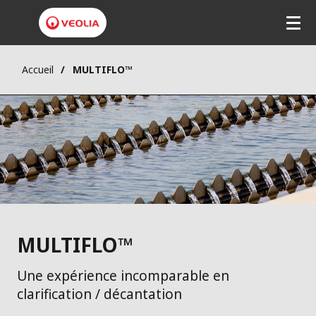
Aller
au
contenu
principal
Accueil
MULTIFLO™
MULTIFLO™
Une expérience incomparable en
clarification / décantation