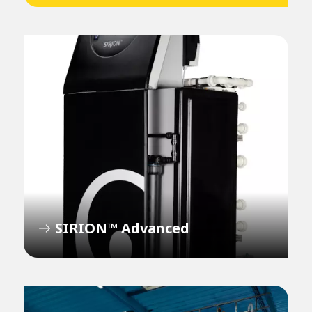
SIRION™ Advanced