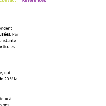
Contact
Références
pondent
usées
. Par
constante
rticules
e, qui
de 20 % la
 deux à
sions