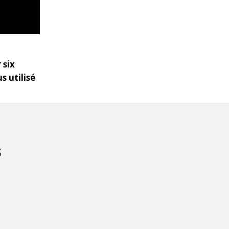
 six
s utilisé
s