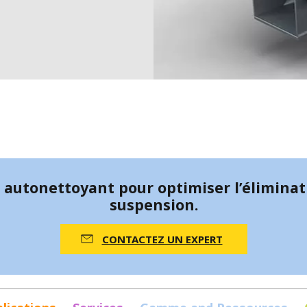
MPP SYSTEMS
OTV
PMT
SIDEM
WESTGARTH
NT
WHITTIER
I
 autonettoyant pour optimiser l’élimina
suspension.
CONTACTEZ UN EXPERT