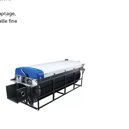
captage,
lle fine