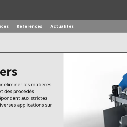
ices
Références
Actualités
Marques de spécialité
ANOXKALDNES
ters
TINE
AQUAFLOW
-EST
BIOTHANE
r éliminer les matières
ELGA
et des procédés
EVALED
épondent aux strictes
ENTROPÎE
verses applications sur
HPD
HYDROTECH