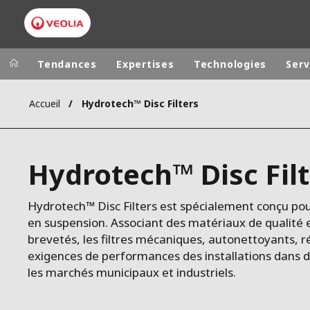
Tendances
Expertises
Technologies
Serv
Accueil
Hydrotech™ Disc Filters
Dans le monde
Sites pays
ALLEMAGNE
VEOLIA WATER TECHNOLOGIES
Hydrotech™ Disc Fil
AMÉRIQUE LA
ASIE DU SUD
Hydrotech™ Disc Filters est spécialement conçu pou
AUSTRALIE
en suspension. Associant des matériaux de qualité 
BELGIQUE
brevetés, les filtres mécaniques, autonettoyants, r
CANADA
exigences de performances des installations dans di
les marchés municipaux et industriels.
CHINE
DANEMARK