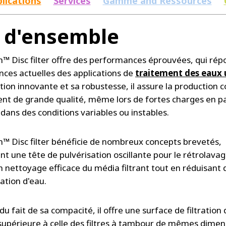
lications
Services
Gamme and Ressources
 d'ensemble
™ Disc filter offre des performances éprouvées, qui ré
nces actuelles des applications de
traitement des eaux 
tion innovante et sa robustesse, il assure la production 
uent de grande qualité, même lors de fortes charges en pa
 dans des conditions variables ou instables.
™ Disc filter bénéficie de nombreux concepts brevetés,
 une tête de pulvérisation oscillante pour le rétrolavag
 nettoyage efficace du média filtrant tout en réduisant 
tion d'eau.
du fait de sa compacité, il offre une surface de filtration
s supérieure à celle des filtres à tambour de mêmes dimen