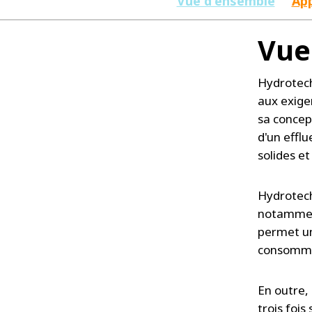
Vue d'ensemble
App
Vue
Hydrotech
aux exige
sa concep
d'un effl
solides et
Hydrotech
notamment
permet un
consomma
En outre, 
trois foi