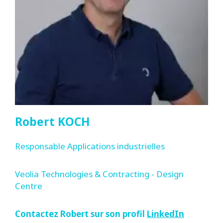
Robert KOCH
Responsable Applications industrielles
Veolia Technologies & Contracting - Design
Centre
Contactez Robert sur son profil
LinkedIn