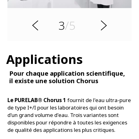
d
é
c
é
3
/5
r
S
P
u
i
v
a
n
Applications
t
Pour chaque application scientifique,
il existe une solution Chorus
Le PURELAB® Chorus 1
fournit de l'eau ultra-pure
de type I+/I pour les laboratoires qui ont besoin
d'un grand volume d'eau. Trois variantes sont
disponibles pour répondre à toutes les exigences
de qualité des applications les plus critiques.